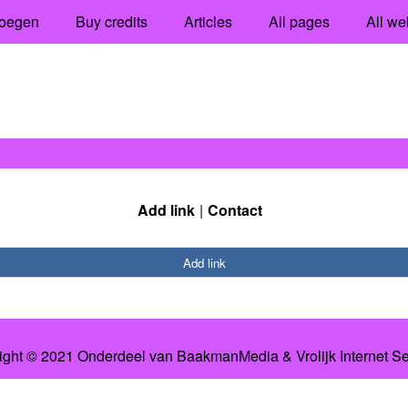
oegen
Buy credits
Articles
All pages
All we
Add link
Contact
Add link
ight © 2021 Onderdeel van
BaakmanMedia
&
Vrolijk Internet S