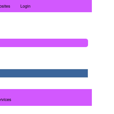
bsites
Login
ervices